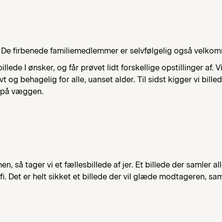
. De firbenede familiemedlemmer er selvfølgelig også velko
lede I ønsker, og får prøvet lidt forskellige opstillinger af. V
t og behagelig for alle, uanset alder. Til sidst kigger vi bille
e på væggen.
så tager vi et fællesbillede af jer. Et billede der samler al
afi. Det er helt sikket et billede der vil glæde modtageren, s