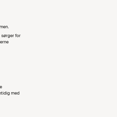
mmen.
i sørger for
derne
le
amtidig med