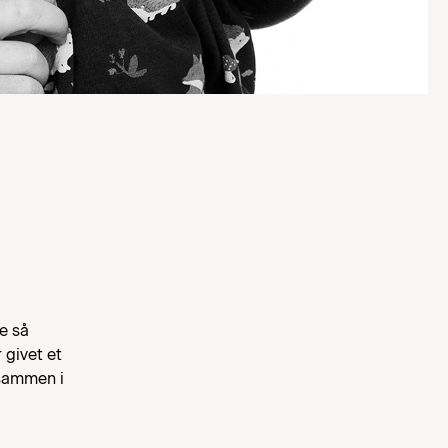
e så
 givet et
 sammen i